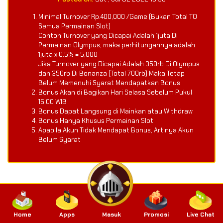
Minimal Turnover Rp.400,000 /Game (Bukan Total TO
Semua Permainan Slot)
Contoh Turnover yang Dicapai Adalah 1juta Di
Permainan Olympus, maka perhitungannya adalah
1juta x 0.5% = 5,000
Jika Turnover yang Dicapai Adalah 350rb Di Olympus
dan 350rb Di Bonanza (Total 700rb) Maka Tetap
Belum Memenuhi Syarat Mendapatkan Bonus
Bonus Akan di Bagikan Hari Selasa Sebelum Pukul
15.00 WIB
Bonus Dapat Langsung di Mainkan atau Withdraw
Bonus Hanya Khusus Permainan Slot
Apabila Akun Tidak Mendapat Bonus, Artinya Akun
Belum Syarat
Home
Apps
Masuk
Promosi
Live Chat