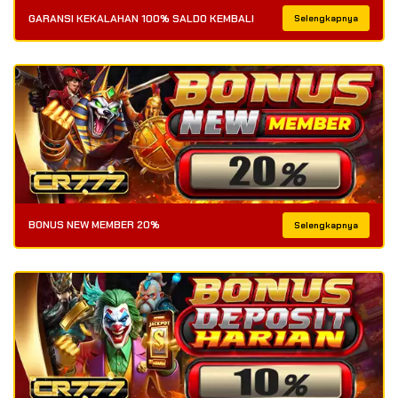
GARANSI KEKALAHAN 100% SALDO KEMBALI
Selengkapnya
BONUS NEW MEMBER 20%
Selengkapnya