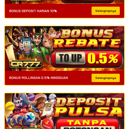
BONUS DEPOSIT HARIAN 10%
Selengkapnya
BONUS ROLLINGAN 0.5% MINGGUAN
Selengkapnya