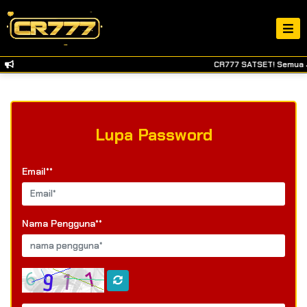
CR777 SATSET! Semua Ja
Lupa Password
Email**
Nama Pengguna**