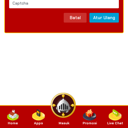
Batal
Atur Ulang
Home
Apps
Masuk
Promosi
Live Chat