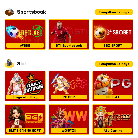
Sportsbook
Tampilkan Lainnya
AFB88
BTI Sportsbook
SBO SPORT
Slot
Tampilkan Lainnya
Pragmatic Play
PP POP
PG Soft
BLITZ GAMING SOFT
WONWON
Afb Gaming